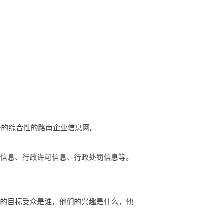
等服务的综合性的路南企业信息网。
础信息、行政许可信息、行政处罚信息等。
你的目标受众是谁，他们的兴趣是什么，他