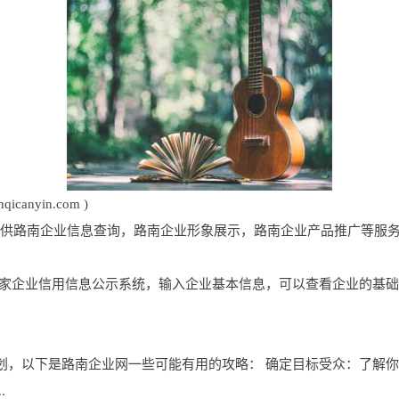
icanyin.com )
com是一个提供路南企业信息查询，路南企业形象展示，路南企业产品推广
国家企业信用信息公示系统，输入企业基本信息，可以查看企业的基
划，以下是路南企业网一些可能有用的攻略： 确定目标受众：了解
.