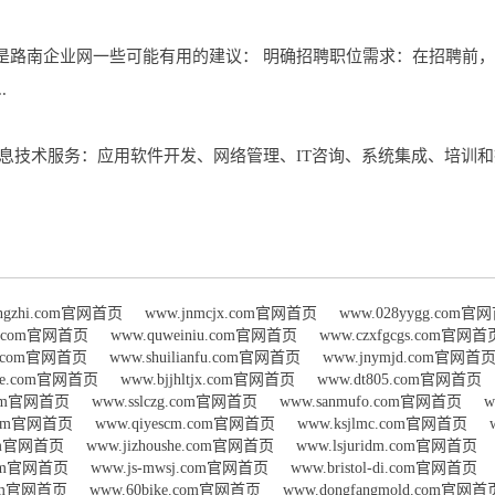
是路南企业网一些可能有用的建议： 明确招聘职位需求：在招聘前
.
息技术服务：应用软件开发、网络管理、IT咨询、系统集成、培训和
angzhi.com官网首页
www.jnmcjx.com官网首页
www.028yygg.com官
ei.com官网首页
www.quweiniu.com官网首页
www.czxfgcgs.com官网首
cn.com官网首页
www.shuilianfu.com官网首页
www.jnymjd.com官网首
ome.com官网首页
www.bjjhltjx.com官网首页
www.dt805.com官网首页
.com官网首页
www.sslczg.com官网首页
www.sanmufo.com官网首页
w
l.com官网首页
www.qiyescm.com官网首页
www.ksjlmc.com官网首页
com官网首页
www.jizhoushe.com官网首页
www.lsjuridm.com官网首页
.com官网首页
www.js-mwsj.com官网首页
www.bristol-di.com官网首页
.com官网首页
www.60bike.com官网首页
www.dongfangmold.com官网首